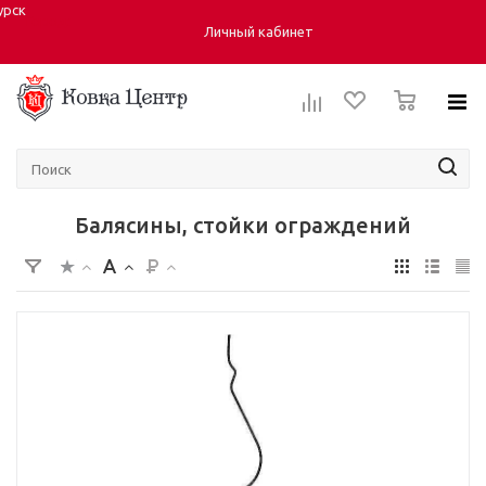
урск
Город:
Личный кабинет
0
Балясины, стойки ограждений