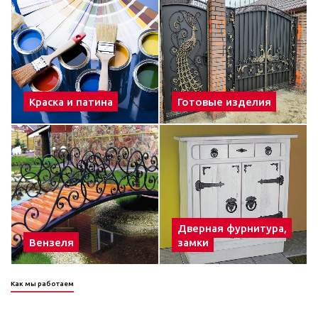
Краска и патина
Готовые изделия
Дверная фурнитура,
Вензеля
замки
Как мы работаем