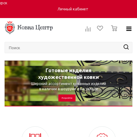
урск
Город:
Личный кабинет
0
Готовые изделия
художественной ковки
Широкий ассортимент кованных изделий
в наличии в шоуруме и на складе
Перейти