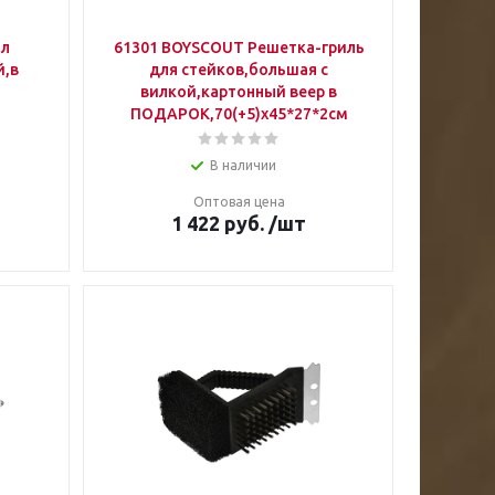
ал
61301 BOYSCOUT Решетка-гриль
й,в
для стейков,большая с
вилкой,картонный веер в
ПОДАРОК,70(+5)x45*27*2см
В наличии
Оптовая цена
1 422
руб.
/шт