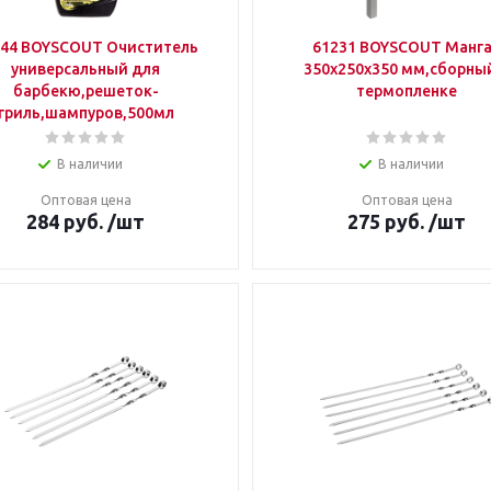
044 BOYSCOUT Очиститель
61231 BOYSCOUT Манг
универсальный для
350х250х350 мм,сборны
барбекю,решеток-
термопленке
гриль,шампуров,500мл
В наличии
В наличии
Оптовая цена
Оптовая цена
284
руб.
/шт
275
руб.
/шт