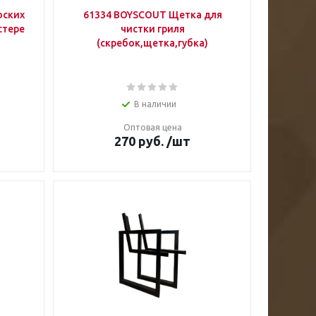
оских
61334 BOYSCOUT Щетка для
стере
чистки гриля
(скребок,щетка,губка)
В наличии
Оптовая цена
270
руб.
/шт