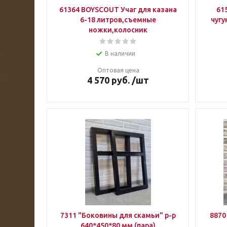
61364 BOYSCOUT Учаг для казана
61
6-18 литров,съемные
чугу
ножки,колосник
В наличии
Оптовая цена
4 570
руб.
/шт
7311 "Боковины для скамьи" р-р
8870
640*450*80 мм (пара)