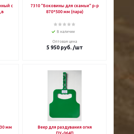
нный с
7310 "Боковины для скамьи" р-р
,в
870*500 мм (пара)
В наличии
Оптовая цена
5 950
руб.
/шт
130 мм
Веер для раздувания огня
ПУ-064П