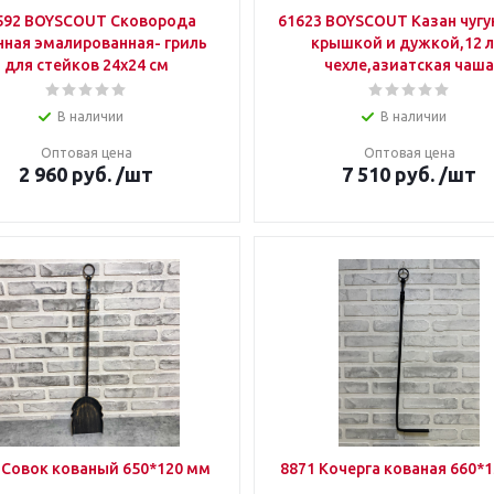
592 BOYSCOUT Сковорода
61623 BOYSCOUT Казан чугу
нная эмалированная- гриль
крышкой и дужкой,12 л
для стейков 24х24 см
чехле,азиатская чаша
В наличии
В наличии
Оптовая цена
Оптовая цена
2 960
руб.
/шт
7 510
руб.
/шт
 Совок кованый 650*120 мм
8871 Кочерга кованая 660*